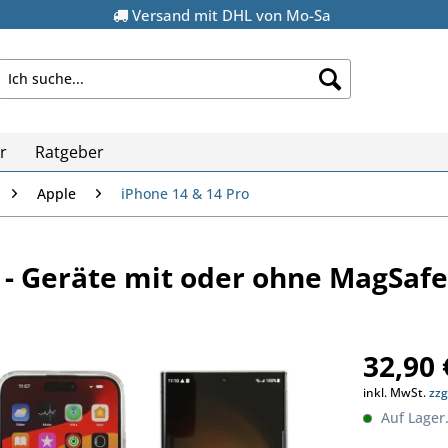
Versand mit DHL von Mo-Sa
r
Ratgeber
Apple
iPhone 14 & 14 Pro
 - Geräte mit oder ohne MagSafe
32,90 
inkl. MwSt.
zzg
Auf Lager.