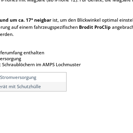
und um ca. 17° neigbar
ist, um den Blickwinkel optimal einste
erung auf einem fahrzeugspezifischen
Brodit ProClip
angebracht
werden.
eferumfang enthalten
versorgung
it Schraublöchern im AMPS Lochmuster
 Stromversorgung
erät mit Schutzhülle