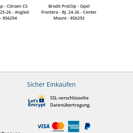
ip - Citroen C5
Brodit ProClip - Opel
Brodit ProCli
. 25-26 - Angled
Frontera - Bj. 24-26 - Center
Bj. 27-27 -
- 856294
Mount - 856292
8
Sicher Einkaufen
SSL-verschlüsselte
Datenübertragung.