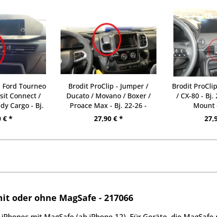
- Ford Tourneo
Brodit ProClip - Jumper /
Brodit ProCli
it Connect /
Ducato / Movano / Boxer /
/ CX-80 - Bj.
y Cargo - Bj.
Proace Max - Bj. 22-26 -
Mount 
 855662
Center Mount - 855752
 € *
27,90 € *
27,
mit oder ohne MagSafe - 217066
 iPhones mit MagSafe (ab iPhone 12). Für Geräte, die MagSafe 