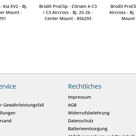
- Kia EV2 - Bj.
Brodit ProClip - Citroen ë-C3
Brodit ProCl
ter Mount -
/ C3 Aircross - Bj. 25-26 -
Aircross - Bj
291
Center Mount - 856293
Mount 
ervice
Rechtliches
Impressum
r Gewährleistungsfall
AGB
ellungen
Widerrufsbelehrung
ersand
Datenschutz
Batterieentsorgung