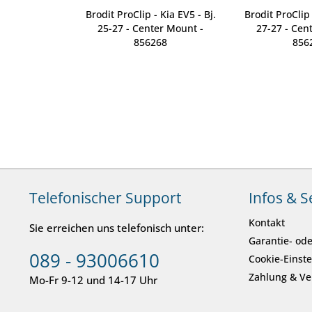
 - Mercedes
Brodit ProClip - Kia EV5 - Bj.
Brodit ProClip 
7 - Console
25-27 - Center Mount -
27-27 - Cen
836297
856268
856
Telefonischer Support
Infos & S
Kontakt
Sie erreichen uns telefonisch unter:
Garantie- ode
089 - 93006610
Cookie-Einst
Zahlung & V
Mo-Fr 9-12 und 14-17 Uhr