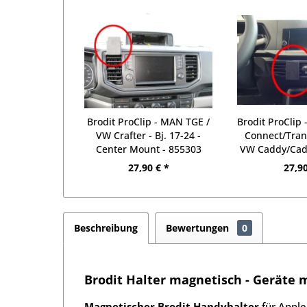
Brodit ProClip - MAN TGE /
Brodit ProClip 
VW Crafter - Bj. 17-24 -
Connect/Trans
Center Mount - 855303
VW Caddy/Cadd
21-26 -
27,90 € *
27,90
Beschreibung
Bewertungen
0
Brodit Halter magnetisch - Geräte 
Magnetischer Brodit Handyhalter
für Apple