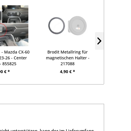
p - Mazda CX-60
Brodit Metallring für
Brodit Pro
 23-26 - Center
magnetischen Halter -
Active Tou
- 855825
217088
Tourer - Bj
Mount
90 € *
4,90 € *
27
nicht unterstützen, kann der im Lieferumfang