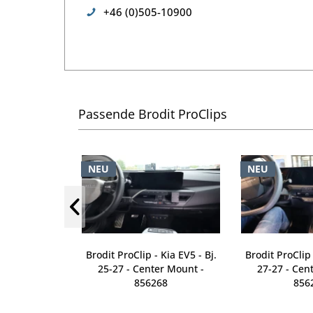
+46 (0)505-10900
Passende Brodit ProClips
NEU
NEU
 - Mercedes
Brodit ProClip - Kia EV5 - Bj.
Brodit ProClip 
7 - Console
25-27 - Center Mount -
27-27 - Cen
836297
856268
856