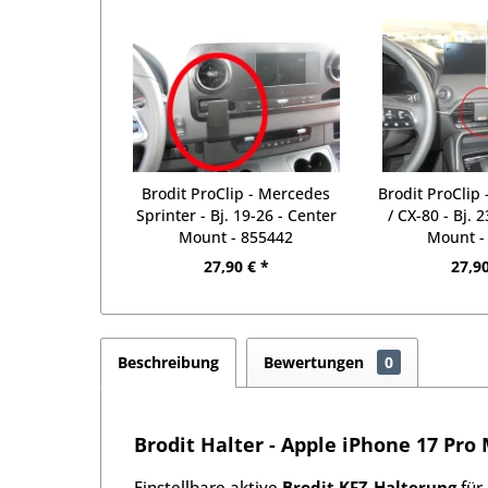
Brodit ProClip - Mercedes
Brodit ProClip
Sprinter - Bj. 19-26 - Center
/ CX-80 - Bj. 
Mount - 855442
Mount -
27,90 € *
27,90
Beschreibung
Bewertungen
0
Brodit Halter - Apple iPhone 17 Pro 
Einstellbare aktive
Brodit KFZ-Halterung
für