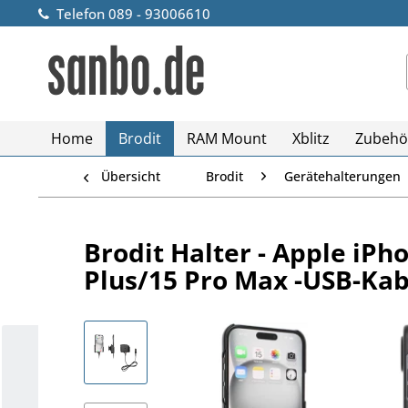
Telefon 089 - 93006610
Home
Brodit
RAM Mount
Xblitz
Zubehö
Übersicht
Brodit
Gerätehalterungen
Brodit Halter - Apple iPh
Plus/15 Pro Max -USB-Kab