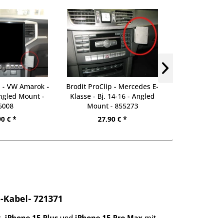
p - VW Amarok -
Brodit ProClip - Mercedes E-
Brodit ProCl
Angled Mount -
Klasse - Bj. 14-16 - Angled
Bj. 17-24 -
6008
Mount - 855273
8
90 € *
27,90 € *
27
B-Kabel- 721371
, iPhone 15 Plus
und
iPhone 15 Pro Max
mit