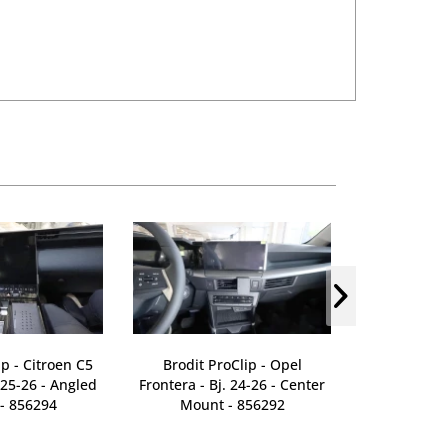
ip - Citroen C5
Brodit ProClip - Opel
Brodit ProCli
. 25-26 - Angled
Frontera - Bj. 24-26 - Center
Bj. 27-27 -
- 856294
Mount - 856292
8