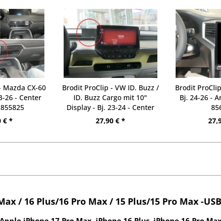
 - Mazda CX-60
Brodit ProClip - VW ID. Buzz /
Brodit ProCli
23-26 - Center
ID. Buzz Cargo mit 10"
Bj. 24-26 - 
 855825
Display - Bj. 23-24 - Center
85
Mount - 855844
 € *
27,90 € *
27,
Max / 16 Plus/16 Pro Max / 15 Plus/15 Pro Max -US
Apple iPhone 17 Pro Max, iPhone 16 Plus, iPhone 16 Pro Max