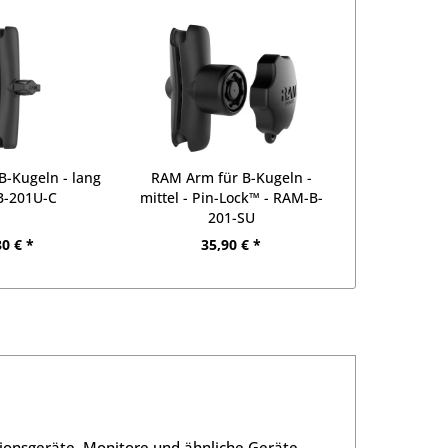
-Kugeln - lang
RAM Arm für B-Kugeln -
B-201U-C
mittel - Pin-Lock™ - RAM-B-
201-SU
30 € *
35,90 € *
onsgeräte, Monitore und ähnliche Geräte.