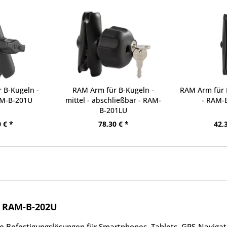
 B-Kugeln -
RAM Arm für B-Kugeln -
RAM Arm für B
AM-B-201U
mittel - abschließbar - RAM-
- RAM-
B-201LU
 € *
78,30 € *
42,
- RAM-B-202U
 Befestigungslösungen für Smartphones, Tablets, GPS-Navigati