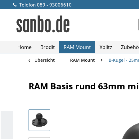
Telefon 089 - 93006610
Home
Brodit
RAM Mount
Xblitz
Zubehö
Übersicht
RAM Mount
B-Kugel - 25
RAM Basis rund 63mm mit