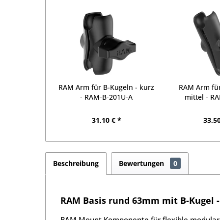
RAM Arm für B-Kugeln - kurz
RAM Arm für
- RAM-B-201U-A
mittel - R
31,10 € *
33,50
Beschreibung
Bewertungen
0
RAM Basis rund 63mm mit B-Kugel 
RAM Mount Komponente für flexible modulare