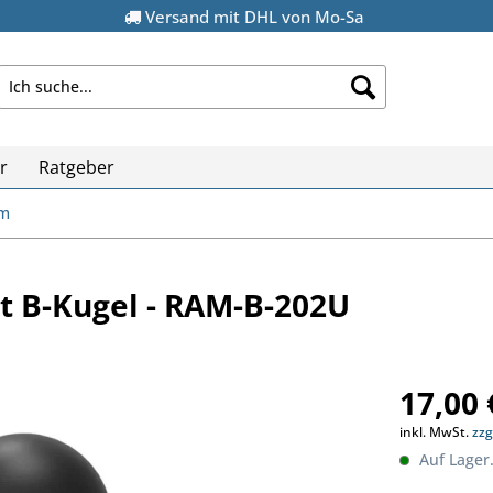
Versand mit DHL von Mo-Sa
r
Ratgeber
mm
 B-Kugel - RAM-B-202U
17,00 
inkl. MwSt.
zzg
Auf Lager.