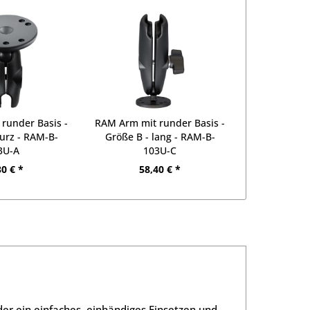
runder Basis -
RAM Arm mit runder Basis -
kurz - RAM-B-
Größe B - lang - RAM-B-
3U-A
103U-C
30 € *
58,40 € *
 der ein einfaches, einhändiges Einsetzen und