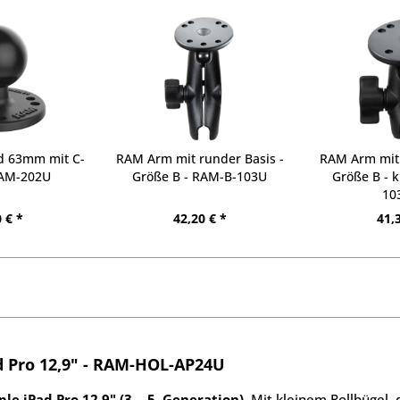
d 63mm mit C-
RAM Arm mit runder Basis -
RAM Arm mit 
RAM-202U
Größe B - RAM-B-103U
Größe B - 
10
 € *
42,20 € *
41,
ad Pro 12,9" - RAM-HOL-AP24U
le iPad Pro 12,9" (3. - 5. Generation)
. Mit kleinem Rollbügel,