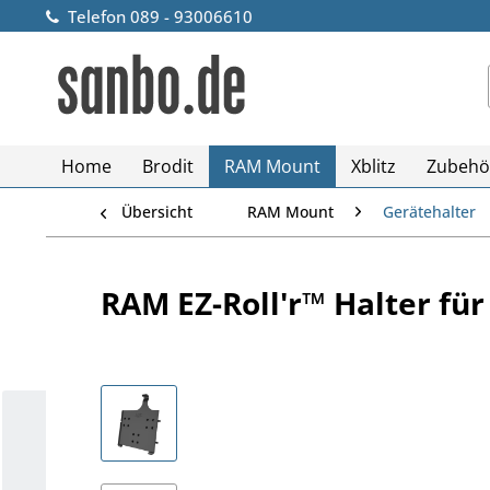
Telefon 089 - 93006610
Home
Brodit
RAM Mount
Xblitz
Zubehö
Übersicht
RAM Mount
Gerätehalter
RAM EZ-Roll'r™ Halter fü