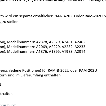
wird ein separat erhältlicher RAM-B-202U oder RAM-202U benöt
 zu stellen.
ation), Modellnummern A2378, A2379, A2461, A2462
ation), Modellnummern A2069, A2229, A2232, A2233
ation), Modellnummern A1876, A1895, A1983, A2014
i verschiedene Positionen) für RAM-B-202U oder RAM-202U
ern sind im Lieferumfang enthalten
U
thalten.
chraubung