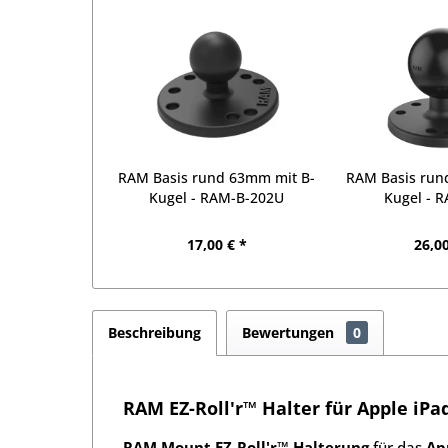
RAM Basis rund 63mm mit B-
RAM Basis run
Kugel - RAM-B-202U
Kugel - 
17,00 € *
26,00
Beschreibung
Bewertungen
0
RAM EZ-Roll'r™ Halter für Apple iP
RAM Mount EZ-Roll'r
™
Halterung
für das
App