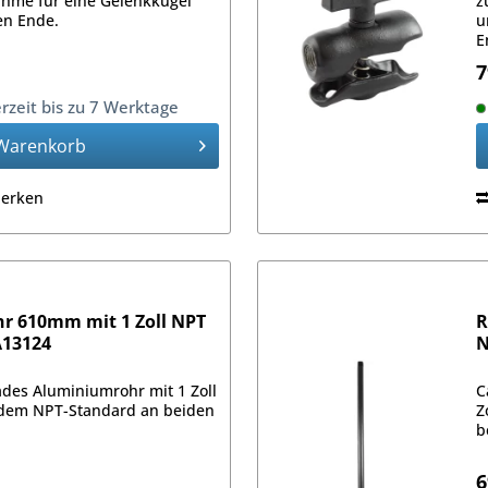
ahme für eine Gelenkkugel
z
en Ende.
u
E
7
erzeit bis zu 7 Werktage
Warenkorb
erken
 610mm mit 1 Zoll NPT
R
A13124
N
des Aluminiumrohr mit 1 Zoll
C
dem NPT-Standard an beiden
Z
b
6