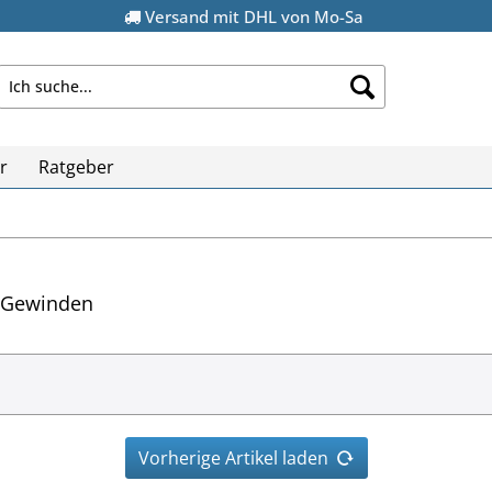
Versand mit DHL von Mo-Sa
r
Ratgeber
M-Gewinden
Vorherige Artikel laden