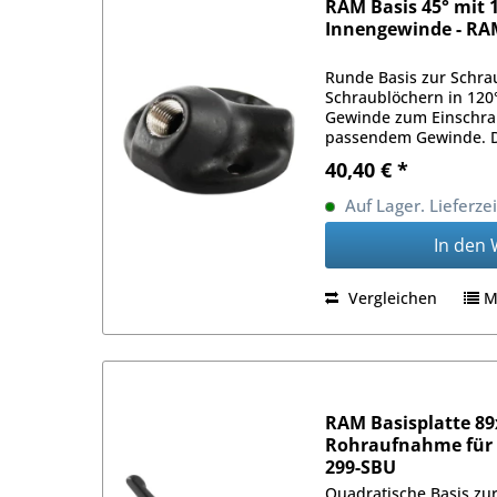
RAM Basis 45° mit 1
Innengewinde - RA
Runde Basis zur Schra
Schraublöchern in 120
Gewinde zum Einschra
passendem Gewinde. D
Winkel zur Befestigung
40,40 € *
Auf Lager. Lieferze
In den
Vergleichen
M
RAM Basisplatte 8
Rohraufnahme für 1
299-SBU
Quadratische Basis zu