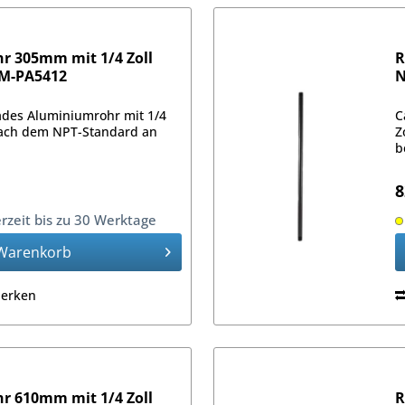
 305mm mit 1/4 Zoll
R
AM-PA5412
N
ades Aluminiumrohr mit 1/4
C
ach dem NPT-Standard an
Z
b
8
erzeit bis zu 30 Werktage
Warenkorb
erken
 610mm mit 1/4 Zoll
R