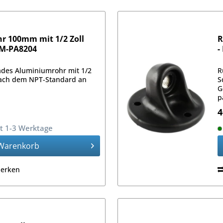
 100mm mit 1/2 Zoll
R
AM-PA8204
-
ades Aluminiumrohr mit 1/2
R
ach dem NPT-Standard an
S
G
p
z
4
it 1-3 Werktage
Warenkorb
erken