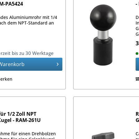
AM-PA5424
-
ades Aluminiumrohr mit 1/4
D
ach dem NPT-Standard an
I
G
G
3
erzeit bis zu 30 Werktage
Warenkorb
erken
r 1/2 Zoll NPT
R
Kugel - RAM-261U
G
hme für einen Drehbolzen
C