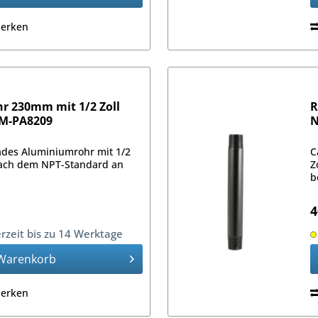
erken
 230mm mit 1/2 Zoll
R
AM-PA8209
N
ades Aluminiumrohr mit 1/2
C
ach dem NPT-Standard an
Z
b
4
erzeit bis zu 14 Werktage
Warenkorb
erken