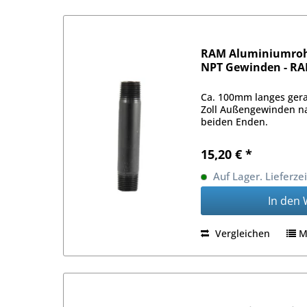
RAM Aluminiumrohr
NPT Gewinden - R
Ca. 100mm langes ger
Zoll Außengewinden n
beiden Enden.
15,20 € *
Auf Lager. Lieferze
In den
Vergleichen
M