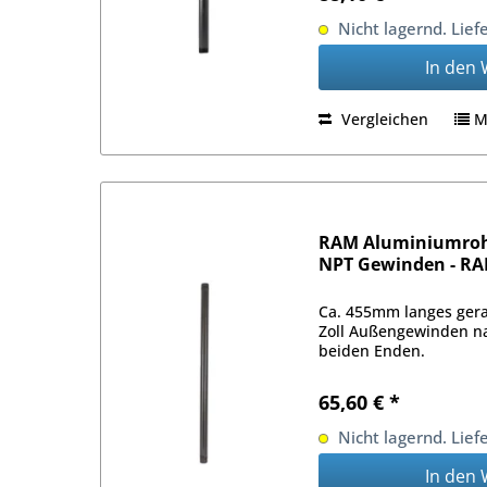
Nicht lagernd. Lief
In den
Vergleichen
M
RAM Aluminiumrohr
NPT Gewinden - R
Ca. 455mm langes ger
Zoll Außengewinden n
beiden Enden.
65,60 € *
Nicht lagernd. Lief
In den