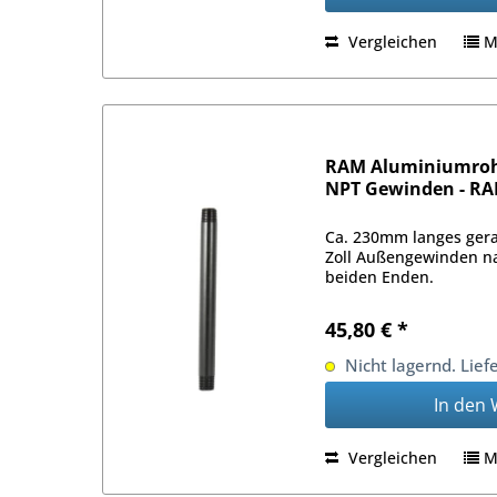
Vergleichen
M
RAM Aluminiumrohr
NPT Gewinden - R
Ca. 230mm langes ger
Zoll Außengewinden n
beiden Enden.
45,80 € *
Nicht lagernd. Lief
In den
Vergleichen
M