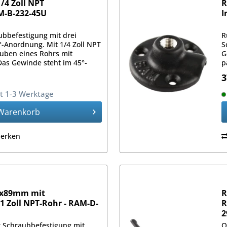
/4 Zoll NPT
R
M-B-232-45U
I
ubbefestigung mit drei
R
°-Anordnung. Mit 1/4 Zoll NPT
S
uben eines Rohrs mit
G
as Gewinde steht im 45°-
p
sfläche.
W
3
it 1-3 Werktage
Warenkorb
erken
9x89mm mit
R
 Zoll NPT-Rohr - RAM-D-
R
2
r Schraubbefestigung mit
Q