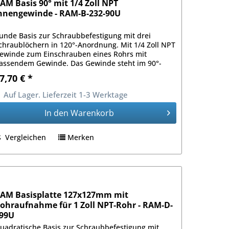
AM Basis 90° mit 1/4 Zoll NPT
nnengewinde - RAM-B-232-90U
unde Basis zur Schraubbefestigung mit drei
chraublöchern in 120°-Anordnung. Mit 1/4 Zoll NPT
ewinde zum Einschrauben eines Rohrs mit
assendem Gewinde. Das Gewinde steht im 90°-
inkel zur Befestigungsfläche.
7,70 € *
Auf Lager. Lieferzeit 1-3 Werktage
In den
Warenkorb
Vergleichen
Merken
AM Basisplatte 127x127mm mit
ohraufnahme für 1 Zoll NPT-Rohr - RAM-D-
99U
uadratische Basis zur Schraubbefestigung mit