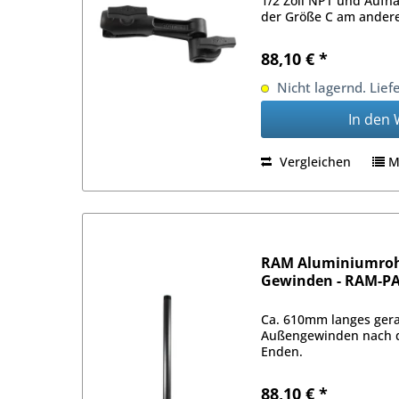
1/2 Zoll NPT und Aufn
der Größe C am ander
88,10 € *
Nicht lagernd. Lief
In den
Vergleichen
M
RAM Aluminiumrohr
Gewinden - RAM-P
Ca. 610mm langes gera
Außengewinden nach 
Enden.
88,10 € *