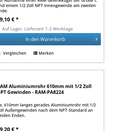
ur Aufnahme einer RAM Gelenkkugel der Größe C
nd einem 1/2 Zoll NPT Innengewinde am zweiten
nde.
9,10 € *
Auf Lager. Lieferzeit 1-3 Werktage
In den
Warenkorb
Vergleichen
Merken
AM Aluminiumrohr 610mm mit 1/2 Zoll
PT Gewinden - RAM-PA8224
a. 610mm langes gerades Aluminiumrohr mit 1/2
oll Außengewinden nach dem NPT-Standard an
eiden Enden.
9,20 € *