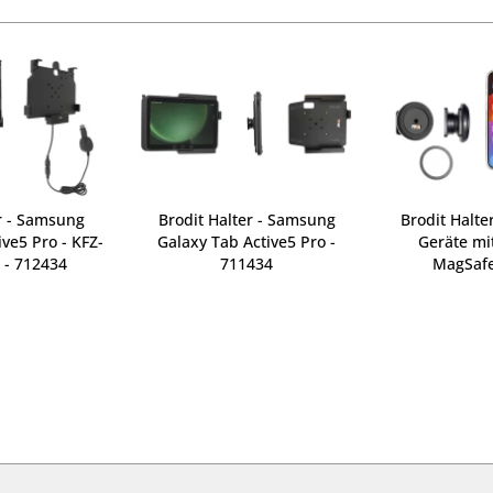
r - Samsung
Brodit Halter - Samsung
Brodit Halte
ve5 Pro - KFZ-
Galaxy Tab Active5 Pro -
Geräte mi
 - 712434
711434
MagSafe