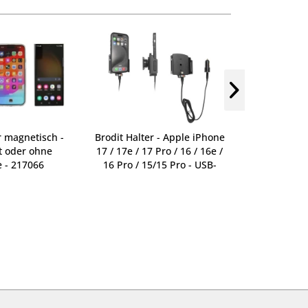
r magnetisch -
Brodit Halter - Apple iPhone
Brodit Halte
t oder ohne
17 / 17e / 17 Pro / 16 / 16e /
17 / 17e / 17
 - 217066
16 Pro / 15/15 Pro - USB-
16 Pro / 15 
Kabel - 721376