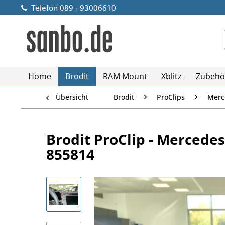
Telefon 089 - 93006610
Home
Brodit
RAM Mount
Xblitz
Zubehö
Übersicht
Brodit
ProClips
Merc
Brodit ProClip - Mercedes 
855814