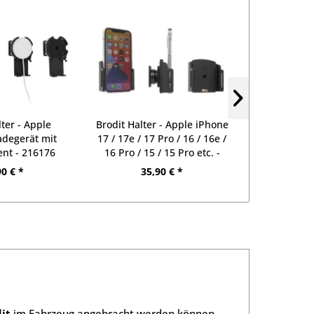
lter - Apple
Brodit Halter - Apple iPhone
Brodit Halte
degerät mit
17 / 17e / 17 Pro / 16 / 16e /
17 Pro Max 
ent - 216176
16 Pro / 15 / 15 Pro etc. -
Max / 15 Pl
711239
USB-Kab
90 € *
35,90 € *
98
it
im Fahrzeug angebracht werden können.