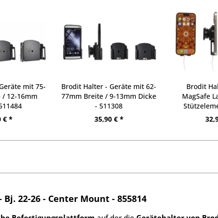
 Geräte mit 75-
Brodit Halter - Geräte mit 62-
Brodit Ha
e / 12-16mm
77mm Breite / 9-13mm Dicke
MagSafe La
 511484
- 511308
Stützelem
 € *
35,90 € *
32,
- Bj. 22-26 - Center Mount - 855814
che Befestigungsplattform
auf der die
Gerätehalter von Brod