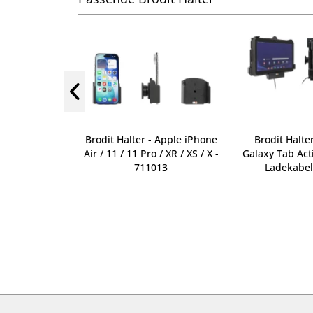
 Apple iPhone
Brodit Halter - Apple iPhone
Brodit Halte
el - 721457
Air / 11 / 11 Pro / XR / XS / X -
Galaxy Tab Acti
711013
Ladekabel