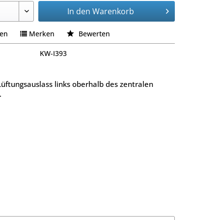
In den
Warenkorb
hen
Merken
Bewerten
KW-I393
üftungsauslass links oberhalb des zentralen
.