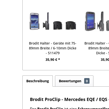
Brodit Halter - Geräte mit 75-
Brodit Halter -
89mm Breite / 6-10mm Dicke
89mm Breit
- 511479
Dicke -
35,90 € *
35,90
Beschreibung
Bewertungen
0
Brodit ProClip - Mercedes EQE / EQS 
Der
Brodit ProClip
ist eine
fahrzeugspezifis