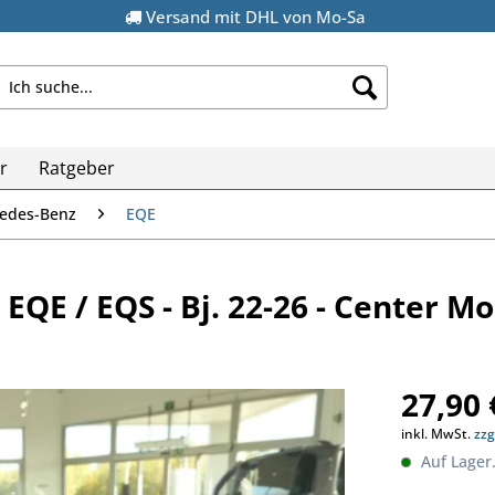
Versand mit DHL von Mo-Sa
r
Ratgeber
edes-Benz
EQE
EQE / EQS - Bj. 22-26 - Center Mo
27,90 
inkl. MwSt.
zzg
Auf Lager.