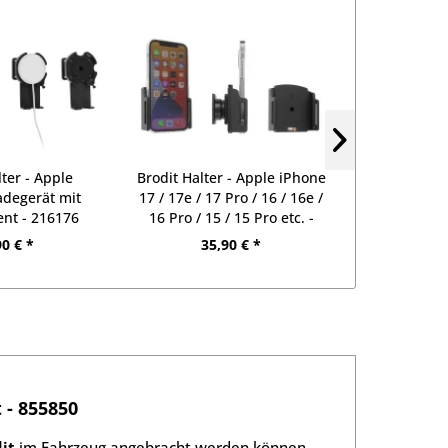
lter - Apple
Brodit Halter - Apple iPhone
Brodit Halte
degerät mit
17 / 17e / 17 Pro / 16 / 16e /
17 Pro Max 
ent - 216176
16 Pro / 15 / 15 Pro etc. -
Max / 15 Pl
711239
USB-Kab
90 € *
35,90 € *
98
 - 855850
it
im Fahrzeug angebracht werden können.