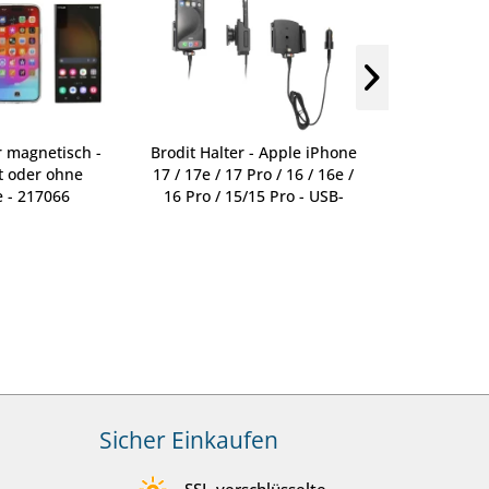
r magnetisch -
Brodit Halter - Apple iPhone
Brodit Halte
t oder ohne
17 / 17e / 17 Pro / 16 / 16e /
17 / 17e / 17
 - 217066
16 Pro / 15/15 Pro - USB-
16 Pro / 15 
Kabel - 721376
Sicher Einkaufen
SSL-verschlüsselte