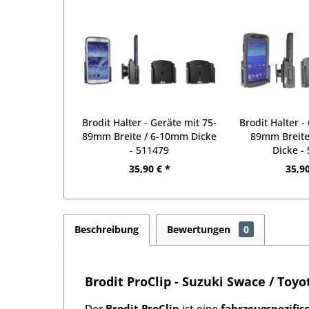
Brodit Halter - Geräte mit 75-
Brodit Halter -
89mm Breite / 6-10mm Dicke
89mm Breit
- 511479
Dicke -
35,90 € *
35,90
Beschreibung
Bewertungen
0
Brodit ProClip - Suzuki Swace / Toyot
Der
Brodit ProClip
ist eine
fahrzeugspezifis