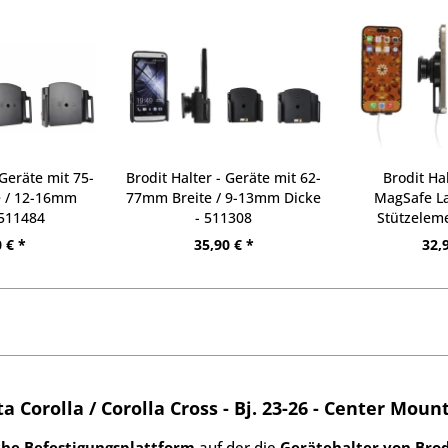
 Geräte mit 75-
Brodit Halter - Geräte mit 62-
Brodit Ha
e / 12-16mm
77mm Breite / 9-13mm Dicke
MagSafe La
 511484
- 511308
Stützelem
 € *
35,90 € *
32,
a Corolla / Corolla Cross - Bj. 23-26 - Center Mount
che Befestigungsplattform
auf der die
Gerätehalter von Brod