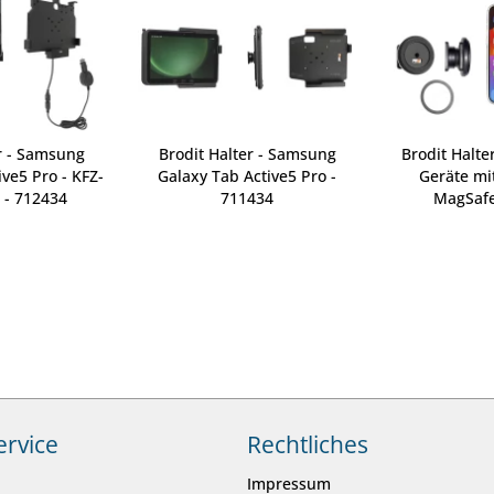
r - Samsung
Brodit Halter - Samsung
Brodit Halte
ve5 Pro - KFZ-
Galaxy Tab Active5 Pro -
Geräte mi
 - 712434
711434
MagSafe
ervice
Rechtliches
Impressum