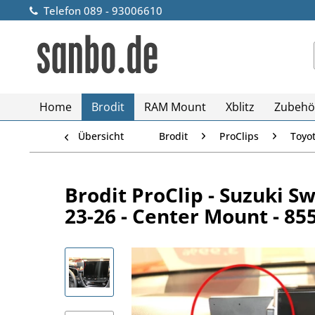
Telefon 089 - 93006610
Home
Brodit
RAM Mount
Xblitz
Zubehö
Übersicht
Brodit
ProClips
Toyo
Brodit ProClip - Suzuki Sw
23-26 - Center Mount - 85