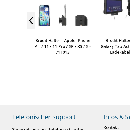
 Apple iPhone
Brodit Halter - Apple iPhone
Brodit Halte
el - 721457
Air / 11 / 11 Pro / XR / XS / X -
Galaxy Tab Acti
711013
Ladekabel
Telefonischer Support
Infos & S
Kontakt
Sie erreichen uns telefonisch unter: