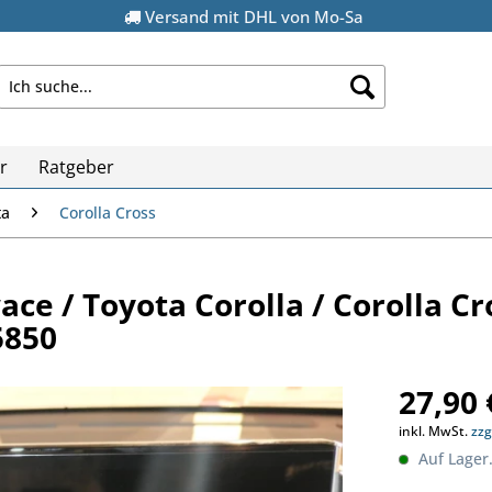
Versand mit DHL von Mo-Sa
r
Ratgeber
ta
Corolla Cross
ace / Toyota Corolla / Corolla Cro
5850
27,90 
inkl. MwSt.
zzg
Auf Lager.