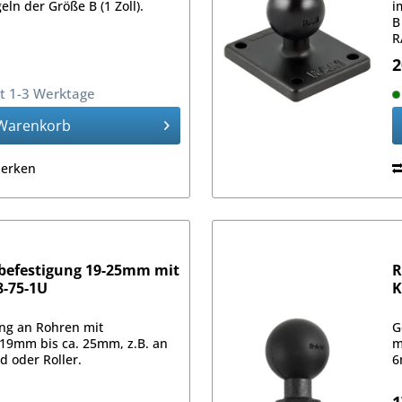
ln der Größe B (1 Zoll).
i
B
R
2
it 1-3 Werktage
Warenkorb
erken
befestigung 19-25mm mit
R
8-75-1U
K
ng an Rohren mit
G
19mm bis ca. 25mm, z.B. an
m
d oder Roller.
6