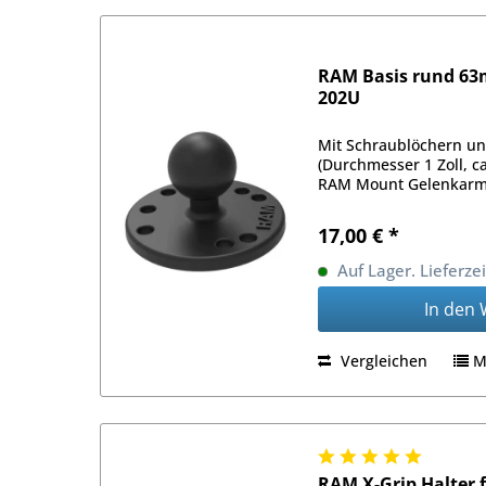
RAM Basis rund 63
202U
Mit Schraublöchern un
(Durchmesser 1 Zoll, c
RAM Mount Gelenkarm
17,00 € *
Auf Lager. Lieferze
In den
Vergleichen
M
RAM X-Grip Halter 