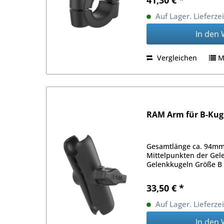
41,30 € *
Auf Lager. Lieferze
In den
Vergleichen
M
RAM Arm für B-Kuge
Gesamtlänge ca. 94mm
Mittelpunkten der Gel
Gelenkkugeln Größe B (
33,50 € *
Auf Lager. Lieferze
In den