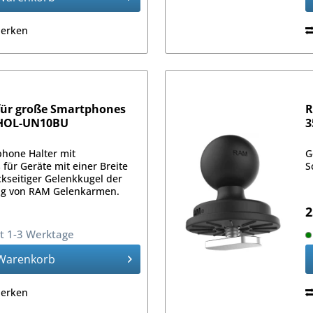
erken
 für große Smartphones
R
-HOL-UN10BU
3
phone Halter mit
G
ür Geräte mit einer Breite
S
ckseitiger Gelenkkugel der
ng von RAM Gelenkarmen.
2
it 1-3 Werktage
Warenkorb
erken