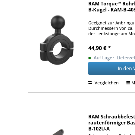
RAM Torque™ Rohr
B-Kugel - RAM-B-40
Geeignet zur Anbringu
Durchmessern von ca. 
der Lenkstange am Mo
44,90 € *
Auf Lager. Lieferze
In den
Vergleichen
M
RAM Schraubbefest
rautenförmiger Basi
B-102U-A