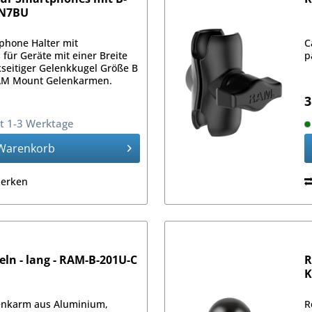
UN7BU
tphone Halter mit
C
ür Geräte mit einer Breite
p
kseitiger Gelenkkugel Größe B
AM Mount Gelenkarmen.
3
it 1-3 Werktage
Warenkorb
erken
ln - lang - RAM-B-201U-C
R
K
enkarm aus Aluminium,
R