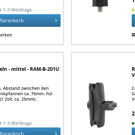
1
it 1-3 Werktage
Warenkorb
erken
ln - mittel - RAM-B-201U
R
V
. Abstand zwischen den
C
enkpfannen ca. 76mm. Für
G
1 Zoll, ca. 25mm).
V
2
it 1-3 Werktage
Warenkorb