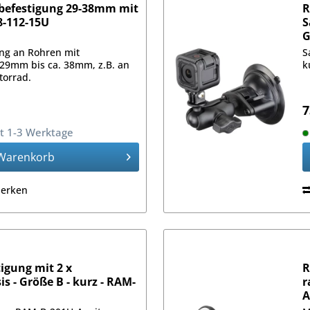
befestigung 29-38mm mit
R
8-112-15U
S
ng an Rohren mit
S
29mm bis ca. 38mm, z.B. an
k
torrad.
7
it 1-3 Werktage
Warenkorb
erken
igung mit 2 x
R
s - Größe B - kurz - RAM-
r
A