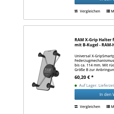
Vergleichen
M
RAM X-Grip Halter
mit B-Kugel - RAM
Universal X-GripSmart
Federzugmechanismus f
bis ca. 114 mm. Mit rü
Größe B zur Anbringu
60,20 € *
Auf Lager. Lieferze
In den
Vergleichen
M