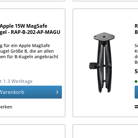
 Apple 15W MagSafe
R
gel - RAP-B-202-AP-MAGU
B
g für ein Apple MagSafe
S
ugel Größe B, die an allen
K
n für B-Kugeln angebracht
d
B
p
5
it 1-3 Werktage
Warenkorb
erken