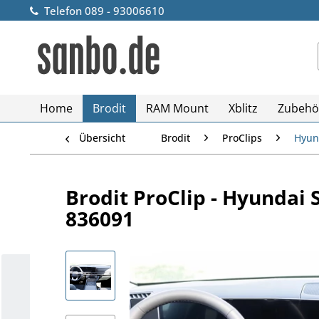
Telefon 089 - 93006610
Home
Brodit
RAM Mount
Xblitz
Zubehö
Übersicht
Brodit
ProClips
Hyun
Brodit ProClip - Hyundai S
836091