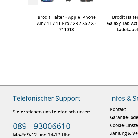
 Apple iPhone
Brodit Halter - Apple iPhone
Brodit Halte
el - 721457
Air / 11 / 11 Pro / XR / XS / X -
Galaxy Tab Acti
711013
Ladekabel
Telefonischer Support
Infos & S
Kontakt
Sie erreichen uns telefonisch unter:
Garantie- ode
089 - 93006610
Cookie-Einst
Zahlung & V
Mo-Fr 9-12 und 14-17 Uhr