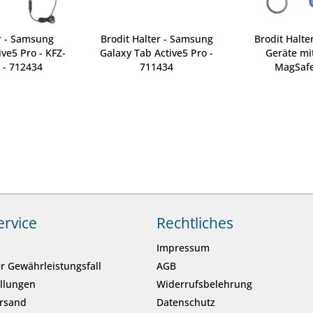
r - Samsung
Brodit Halter - Samsung
Brodit Halte
ve5 Pro - KFZ-
Galaxy Tab Active5 Pro -
Geräte mi
 - 712434
711434
MagSafe
ervice
Rechtliches
Impressum
r Gewährleistungsfall
AGB
ellungen
Widerrufsbelehrung
ersand
Datenschutz