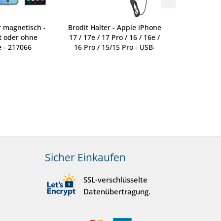
r magnetisch -
Brodit Halter - Apple iPhone
Brodit Halte
t oder ohne
17 / 17e / 17 Pro / 16 / 16e /
17 / 17e / 17
 - 217066
16 Pro / 15/15 Pro - USB-
16 Pro / 15 
Kabel - 721376
Sicher Einkaufen
SSL-verschlüsselte
Datenübertragung.