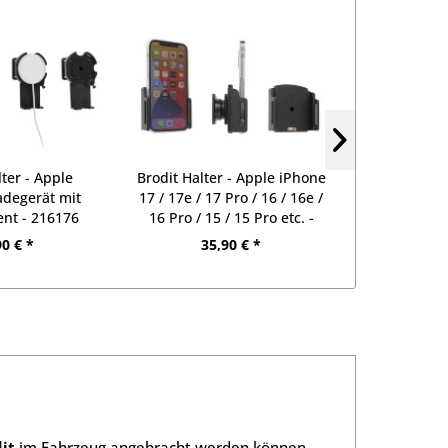
lter - Apple
Brodit Halter - Apple iPhone
Brodit Halte
degerät mit
17 / 17e / 17 Pro / 16 / 16e /
17 Pro Max 
ent - 216176
16 Pro / 15 / 15 Pro etc. -
Max / 15 Pl
711239
USB-Kab
90 € *
35,90 € *
98
it
im Fahrzeug angebracht werden können.