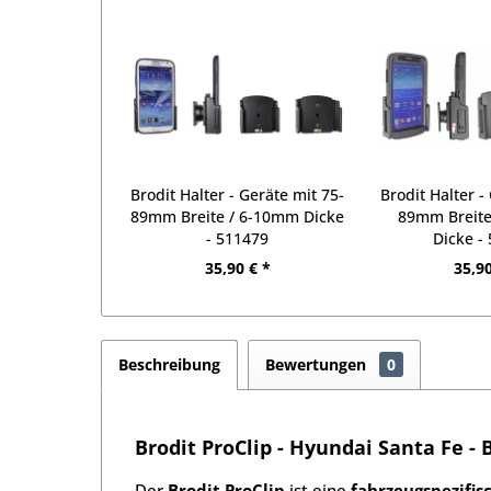
Brodit Halter - Geräte mit 75-
Brodit Halter -
89mm Breite / 6-10mm Dicke
89mm Breit
- 511479
Dicke -
35,90 € *
35,90
Beschreibung
Bewertungen
0
Brodit ProClip - Hyundai Santa Fe - 
Der
Brodit ProClip
ist eine
fahrzeugspezifis