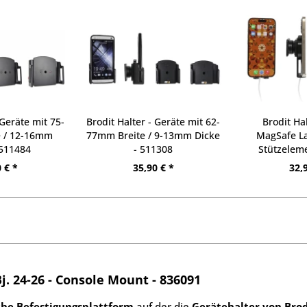
 Geräte mit 75-
Brodit Halter - Geräte mit 62-
Brodit Ha
e / 12-16mm
77mm Breite / 9-13mm Dicke
MagSafe La
 511484
- 511308
Stützelem
 € *
35,90 € *
32,
Bj. 24-26 - Console Mount - 836091
che Befestigungsplattform
auf der die
Gerätehalter von Brod