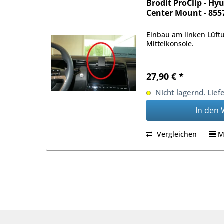
Brodit ProClip - Hyu
Center Mount - 855
Einbau am linken Lüft
Mittelkonsole.
27,90 € *
Nicht lagernd. Lief
In den
Vergleichen
M