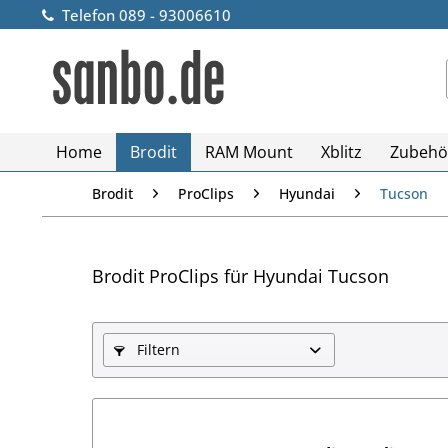
Telefon 089 - 93006610
Home
Brodit
RAM Mount
Xblitz
Zubehö
Brodit
ProClips
Hyundai
Tucson
Brodit ProClips für Hyundai Tucson
Filtern