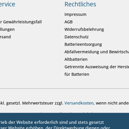
ervice
Rechtliches
Impressum
r Gewährleistungsfall
AGB
ellungen
Widerrufsbelehrung
ersand
Datenschutz
Batterieentsorgung
Abfallvermeidung und Bewirtsch
Altbatterien
Getrennte Ausweisung der Herste
für Batterien
inkl. gesetzl. Mehrwertsteuer zzgl.
Versandkosten
, wenn nicht ande
© sanbo OHG - Alle Rechte vorbehalten
ieb der Website erforderlich sind und stets gesetzt
eser Website erhöhen, der Direktwerbung dienen oder