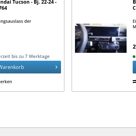
ndai Tucson - Bj. 22-24 -
B
764
C
ungsauslass der
E
M
2
erzeit bis zu 7 Werktage
Warenkorb
erken